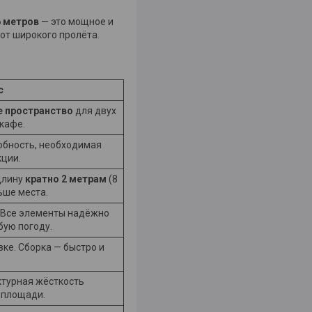
6 метров
— это мощное и
от широкого пролёта.
с
 пространство
для двух
кафе.
бность, необходимая
кции.
длину
кратно 2 метрам
(8
льше места.
Все элементы надёжно
бую погоду.
ке. Сборка — быстро и
ктурная жёсткость
 площади.