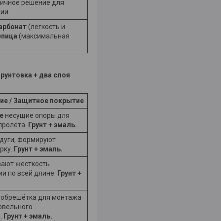
личное решение для
ии.
арбонат
(лёгкость и
епица
(максимальная
рунтовка + два слоя
ие / Защитное покрытие
е
несущие опоры для
пролёта.
Грунт + эмаль.
дуги, формируют
рку.
Грунт + эмаль.
ают жёсткость
ии по всей длине.
Грунт +
обрешётка для монтажа
овельного
.
Грунт + эмаль.