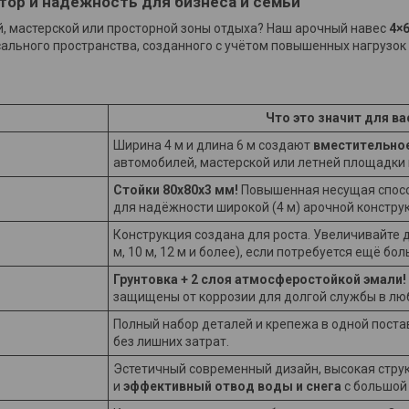
тор и надёжность для бизнеса и семьи
й, мастерской или просторной зоны отдыха? Наш арочный навес
4×
ального пространства, созданного с учётом повышенных нагрузок 
Что это значит для ва
Ширина 4 м и длина 6 м создают
вместительное
автомобилей, мастерской или летней площадки 
Стойки 80x80x3 мм!
Повышенная несущая спосо
для надёжности широкой (4 м) арочной констру
Конструкция создана для роста. Увеличивайте 
м, 10 м, 12 м и более), если потребуется ещё бо
Грунтовка + 2 слоя атмосферостойкой эмали!
защищены от коррозии для долгой службы в лю
Полный набор деталей и крепежа в одной постав
без лишних затрат.
Эстетичный современный дизайн, высокая стру
и
эффективный отвод воды и снега
с большой