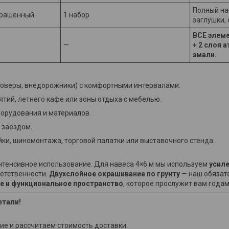
Полный на
крашенный
1 набор
заглушки,
ВСЕ элеме
—
+ 2 слоя 
эмали.
соверы, внедорожники) с комфортными интервалами.
тий, летнего кафе или зоны отдыха с мебелью.
борудования и материалов.
 заездом.
ки, шиномонтажа, торговой палатки или выставочного стенда.
интенсивное использование. Для навеса 4×6 м мы используем
усил
ветственности.
Двухслойное окрашивание по грунту
— наш обязат
е и функциональное пространство
, которое прослужит вам годам
етали!
е и рассчитаем стоимость доставки.