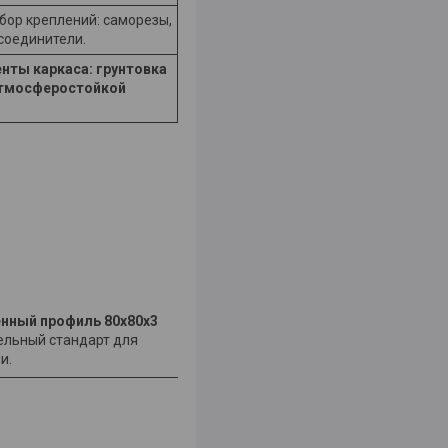
бор креплений: саморезы,
 соединители.
нты каркаса: грунтовка
атмосферостойкой
енный профиль 80x80x3
ельный стандарт для
и.