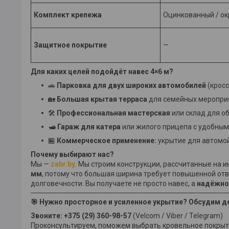
Комплект крепежа
Оцинкованный / о
Защитное покрытие
—
Для каких целей подойдёт навес 4×6 м?
🚗
Парковка для двух широких автомобилей
(крос
🏡
Большая крытая терраса
для семейных мероприя
🛠
Профессиональная мастерская
или склад для о
🛥
Гараж для катера
или жилого прицепа с удобным
🏪
Коммерческое применение:
укрытие для автомой
Почему выбирают нас?
Мы —
zabr.by
. Мы строим конструкции, рассчитанные на 
мм
, потому что большая ширина требует повышенной от
долговечности. Вы получаете не просто навес, а
надёжно
🎯 Нужно просторное и усиленное укрытие? Обсудим д
Звоните: +375 (29) 360-98-57
(Velcom / Viber / Telegram)
Проконсультируем, поможем выбрать кровельное покрыти