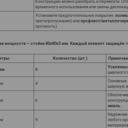
Конструкцию можно разобрать и перевезти. От
временного использования или смены дислокац
Установите предпочтительное покрытие:
полик
светопропускание) или
профлист/металлочер
прочность).
ва мощности — стойки 80х80х3 мм. Каждый элемент защищён: г
етры
Количество (шт.)
Примечан
Усиленны
мм
8
широкого 
Основные 
мм
4
широкую а
Обеспечив
мм
6
конструкц
эмаль.
Надёжная 
мм
9
любого кр
материала