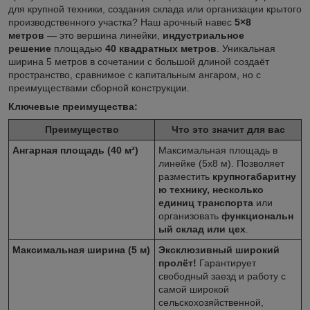
для крупной техники, создания склада или организации крытого
производственного участка? Наш арочный навес
5×8
метров
— это вершина линейки,
индустриальное
решение
площадью
40 квадратных метров
. Уникальная
ширина 5 метров в сочетании с большой длиной создаёт
пространство, сравнимое с капитальным ангаром, но с
преимуществами сборной конструкции.
Ключевые преимущества:
Преимущество
Что это значит для вас
Ангарная площадь (40 м²)
Максимальная площадь в
линейке (5x8 м). Позволяет
разместить
крупногабаритну
ю технику, несколько
единиц транспорта
или
организовать
функциональн
ый склад или цех
.
Максимальная ширина (5 м)
Эксклюзивный широкий
пролёт!
Гарантирует
свободный заезд и работу с
самой широкой
сельскохозяйственной,