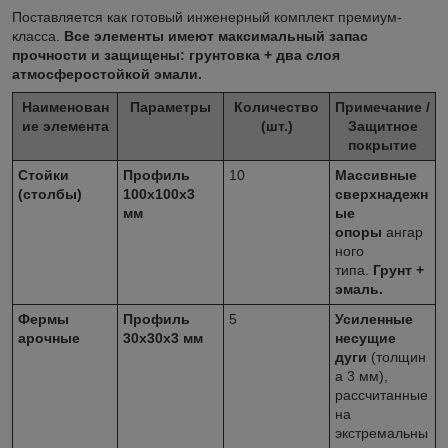
Поставляется как готовый инженерный комплект премиум-
класса.
Все элементы имеют максимальный запас
прочности и защищены: грунтовка + два слоя
атмосферостойкой эмали.
Наименован
Параметры
Количество
Примечание /
ие элемента
(шт.)
Защитное
покрытие
Стойки
Профиль
10
Массивные
(столбы)
100x100x3
сверхнадежн
мм
ые
опоры
ангар
ного
типа.
Грунт +
эмаль.
Фермы
Профиль
5
Усиленные
арочные
30x30x3 мм
несущие
дуги
(толщин
а 3 мм),
рассчитанные
на
экстремальны