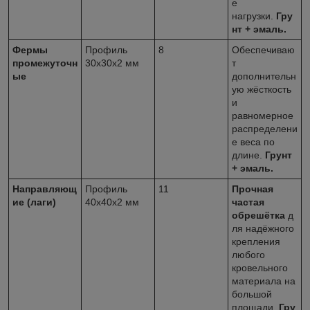
е
нагрузки.
Гру
нт + эмаль.
Фермы
Профиль
8
Обеспечиваю
промежуточн
30x30x2 мм
т
ые
дополнительн
ую жёсткость
и
равномерное
распределени
е веса по
длине.
Грунт
+ эмаль.
Направляющ
Профиль
11
Прочная
ие (лаги)
40x40x2 мм
частая
обрешётка
д
ля надёжного
крепления
любого
кровельного
материала на
большой
площади.
Гру