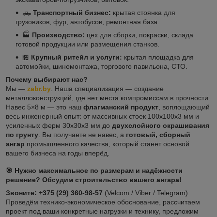
🛻
Транспортный бизнес:
крытая стоянка для
грузовиков, фур, автобусов, ремонтная база.
🏭
Производство:
цех для сборки, покраски, склада
готовой продукции или размещения станков.
🏪
Крупный ритейл и услуги:
крытая площадка для
автомойки, шиномонтажа, торгового павильона, СТО.
Почему выбирают нас?
Мы —
zabr.by
. Наша специализация — создание
металлоконструкций, где нет места компромиссам в прочности.
Навес 5×8 м — это наш
флагманский продукт
, воплощающий
весь инженерный опыт: от массивных стоек 100x100x3 мм и
усиленных ферм 30x30x3 мм до
двухслойного окрашивания
по грунту
. Вы получаете не навес, а
готовый, сборный
ангар
промышленного качества, который станет основой
вашего бизнеса на годы вперёд.
🎯 Нужно максимальное по размерам и надёжности
решение? Обсудим строительство вашего ангара!
Звоните: +375 (29) 360-98-57
(Velcom / Viber / Telegram)
Проведём технико-экономическое обоснование, рассчитаем
проект под ваши конкретные нагрузки и технику, предложим