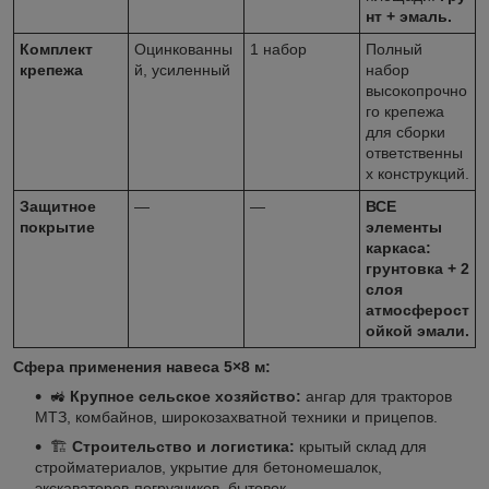
нт + эмаль.
Комплект
Оцинкованны
1 набор
Полный
крепежа
й, усиленный
набор
высокопрочно
го крепежа
для сборки
ответственны
х конструкций.
Защитное
—
—
ВСЕ
покрытие
элементы
каркаса:
грунтовка + 2
слоя
атмосферост
ойкой эмали.
Сфера применения навеса 5×8 м:
🚜
Крупное сельское хозяйство:
ангар для тракторов
МТЗ, комбайнов, широкозахватной техники и прицепов.
🏗
Строительство и логистика:
крытый склад для
стройматериалов, укрытие для бетономешалок,
экскаваторов-погрузчиков, бытовок.