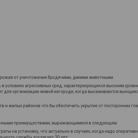
урожая от уничтожения бродячими, дикими животными.
ь в условиях агрессивных сред, характеризующихся высоким уровн
т для организации живой изгороди, когда высаживаются вьющиес
 и жилых районов что бы обеспечить укрытие от посторонних гла
ионными преимуществами, выражающимися в следующем:
ты на установку, что актуально в случаях, когда надо оперативн
ьность службы достигает 30 лет;