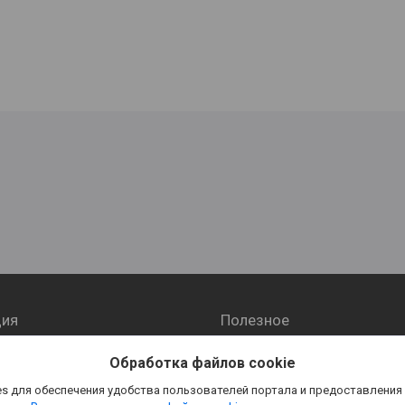
ия
Полезное
ии
Отзывы
Обработка файлов cookie
 и оплата
Статьи
s для обеспечения удобства пользователей портала и предоставления