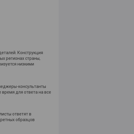
деталей. Конструкция
ых регионах страны,
ризуется низкими
енеджеры-консультанты
е время для ответа на все
листы ответят в
нкретных образцов