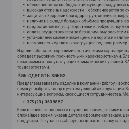
обеспечивается свободная циркуляция воздушных ма
высокая степень надёжности – обеспечивается за сч
защита от коррозии благодаря грунтованию и пок
наличие на складе больших объёмов продукции и в
предоставляется услуга доставки в любую точку Бел
оплата осуществляется по безналичному расчёту и
установлены самые низкие цены на ворота и калитк
возможность сделать конструкцию под ваш размер
Изделие обладает хорошими эстетическими характеристи
обладает высокими прочностными характеристиками. Бла
независимы от сопутствующих климатических условий. К
трудозатратами.
Как сделать заказ
Предлагаем заказать изделие в компании «zabr.by.» в
помогут выбрать товар с учётом условий эксплуатации. За
интересующие вопросы, касающиеся сотрудничества. Мож
375 (29 ) 360 98 57
Если возникают вопросы в неурочное время, то пишите на
ближайшее время, указав детали оформления заказа, цены
продукции. Покупая в «zabr.by», вы делаете ставку на н