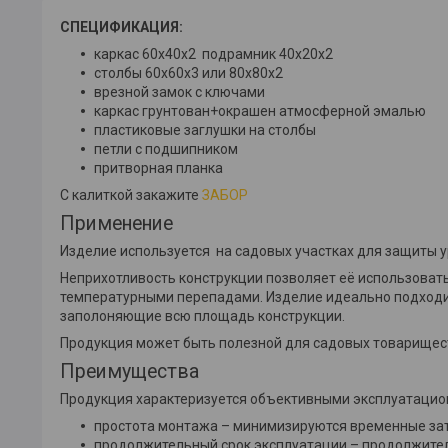
СПЕЦИФИКАЦИЯ:
каркас 60х40х2 подрамник 40х20х2
столбы 60х60х3 или 80х80х2
врезной замок с ключами
каркас грунтован+окрашен атмосферной эмалью
пластиковые заглушки на столбы
петли с подшипником
притворная планка
С калиткой закажите
ЗАБОР
Применение
Изделие используется на садовых участках для защиты 
Неприхотливость конструкции позволяет её использоват
температурными перепадами. Изделие идеально подходи
заполоняющие всю площадь конструкции.
Продукция может быть полезной для садовых товариществ
Преимущества
Продукция характеризуется объективными эксплуатац
простота монтажа – минимизируются временные затра
продолжительный срок эксплуатации – продолжител