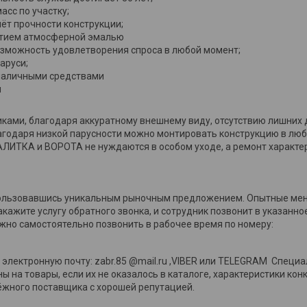
сс по участку;
ёт прочности конструкции;
рытием атмосферной эмалью
озможность удовлетворения спроса в любой момент;
аруси;
 наличными средствами
и
ками, благодаря аккуратному внешнему виду, отсутствию лишних 
годаря низкой парусности можно монтировать конструкцию в люб
АЛИТКА и ВОРОТА не нуждаются в особом уходе, а ремонт характе
оспользовавшись уникальным рыночным предложением. Опытные м
кажите услугу обратного звонка, и сотрудник позвонит в указанно
но самостоятельно позвонить в рабочее время по номеру:
 электронную почту: zabr.85 @mail.ru ,VIBER или TELEGRAM Специа
 на товары, если их не оказалось в каталоге, характеристики ко
адёжного поставщика с хорошей репутацией.