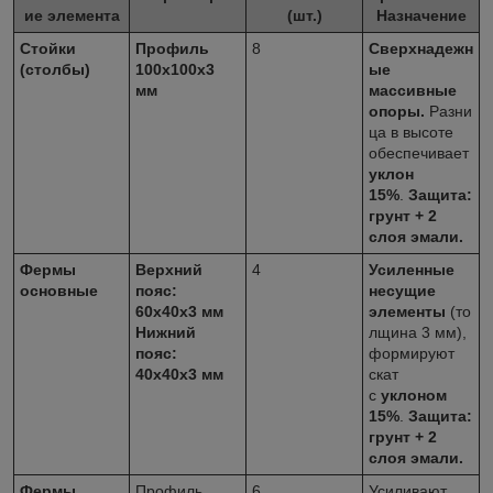
ие элемента
(шт.)
Назначение
Стойки
Профиль
8
Сверхнадежн
(столбы)
100x100x3
ые
мм
массивные
опоры.
Разни
ца в высоте
обеспечивает
уклон
15%
.
Защита:
грунт + 2
слоя эмали.
Фермы
Верхний
4
Усиленные
основные
пояс:
несущие
60x40x3 мм
элементы
(то
Нижний
лщина 3 мм),
пояс:
формируют
40х40х3 мм
скат
с
уклоном
15%
.
Защита:
грунт + 2
слоя эмали.
Фермы
Профиль
6
Усиливают