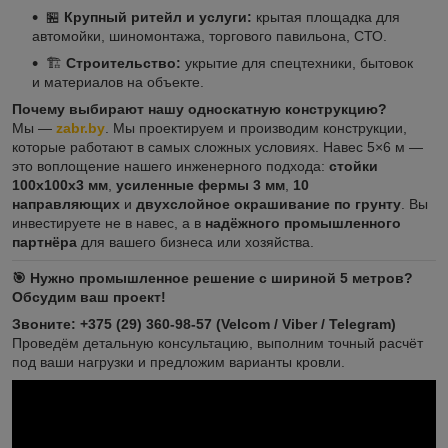
🏪
Крупный ритейл и услуги:
крытая площадка для
автомойки, шиномонтажа, торгового павильона, СТО.
🏗️
Строительство:
укрытие для спецтехники, бытовок
и материалов на объекте.
Почему выбирают нашу односкатную конструкцию?
Мы —
zabr.by
. Мы проектируем и производим конструкции,
которые работают в самых сложных условиях. Навес 5×6 м —
это воплощение нашего инженерного подхода:
стойки
100x100x3 мм
,
усиленные фермы 3 мм
,
10
направляющих
и
двухслойное окрашивание по грунту
. Вы
инвестируете не в навес, а в
надёжного промышленного
партнёра
для вашего бизнеса или хозяйства.
🎯 Нужно промышленное решение с шириной 5 метров?
Обсудим ваш проект!
Звоните: +375 (29) 360-98-57 (Velcom / Viber / Telegram)
Проведём детальную консультацию, выполним точный расчёт
под ваши нагрузки и предложим варианты кровли.