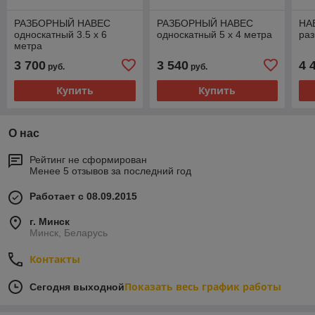
РАЗБОРНЫЙ НАВЕС
РАЗБОРНЫЙ НАВЕС
НА
односкатный 3.5 х 6
односкатный 5 х 4 метра
раз
метра
3 700
3 540
4 
руб.
руб.
Купить
Купить
О нас
Рейтинг не сформирован
Менее 5 отзывов за последний год
Работает с 08.09.2015
г. Минск
Минск, Беларусь
Контакты
Показать весь график работы
Сегодня выходной