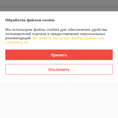
О нас
Обработка файлов cookie
Контакты
Мы используем файлы cookies для обеспечения удобства
пользователей портала и предоставления персональных
рекомендаций.
Вы можете настроить файлы cookies или
Доставка и оплата
отключить их.
График работы
Принять
Полная версия сайта
Отклонить
Политика обработки cookies
Сайт создан на платформе Deal.by