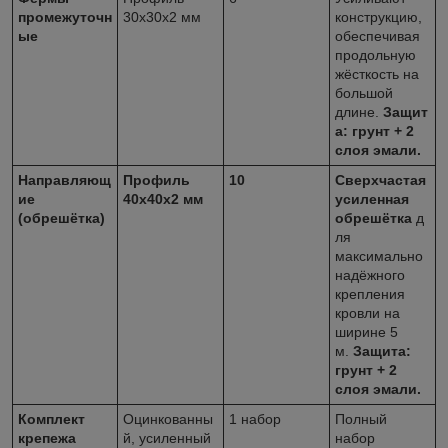
промежуточн
30х30х2 мм
конструкцию,
ые
обеспечивая
продольную
жёсткость на
большой
длине.
Защит
а: грунт + 2
слоя эмали.
Направляющ
Профиль
10
Сверхчастая
ие
40х40х2 мм
усиленная
(обрешётка)
обрешётка
д
ля
максимально
надёжного
крепления
кровли на
ширине 5
м.
Защита:
грунт + 2
слоя эмали.
Комплект
Оцинкованны
1 набор
Полный
крепежа
й, усиленный
набор