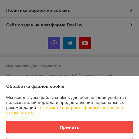
Политика обработки cookies
Сайт создан на платформе Deal.by
Информация для покупателя
Индивидуальный предприниматель:
ИП Галиевский Сергей
Викторович
г. Осиповичи улица Черняховского дом 2а
Обработка файлов cookie
Регистрационный номер ЕГР: 790568679
Мы используем файлы cookies для обеспечения удобства
пользователей портала и предоставления персональных
УНП: 790568679
рекомендаций.
Вы можете настроить файлы cookies или
отключить их.
Регистрационный орган: осиповичский районный исполнительный
комитет
Принять
Дата регистрации компании: 11.09.2013