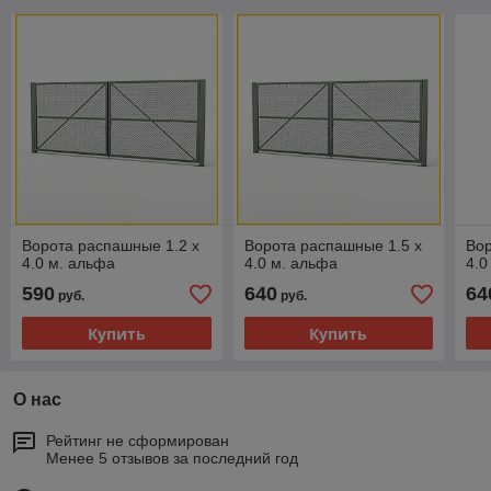
Ворота распашные 1.2 х
Ворота распашные 1.5 х
Вор
4.0 м. альфа
4.0 м. альфа
4.0
590
640
64
руб.
руб.
Купить
Купить
О нас
Рейтинг не сформирован
Менее 5 отзывов за последний год